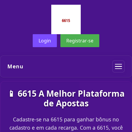
Login
Registrar-se
Menu
📱 6615 A Melhor Plataforma
de Apostas
Cadastre-se na 6615 para ganhar bônus no
cadastro e em cada recarga. Com a 6615, você