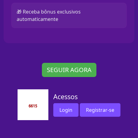
🎁 Receba bônus exclusivos
automaticamente
SEGUIR AGORA
Acessos
Login
Registrar-se