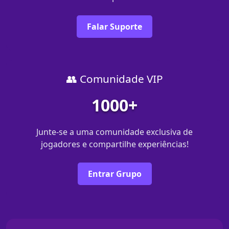
Falar Suporte
👥 Comunidade VIP
1000+
Junte-se a uma comunidade exclusiva de
jogadores e compartilhe experiências!
Entrar Grupo