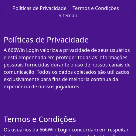
Políticas de Privacidade
Termos e Condições
Sitemap
Políticas de Privacidade
A 666Win Login valoriza a privacidade de seus usuários
e está empenhada em proteger todas as informações
pessoais fornecidas durante o uso de nossos canais de
comunicação. Todos os dados coletados são utilizados
exclusivamente para fins de melhoria contínua da
experiência de nossos jogadores.
Termos e Condições
Os usuários da 666Win Login concordam em respeitar