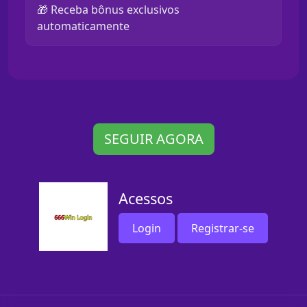
🎁 Receba bônus exclusivos
automaticamente
SEGUIR AGORA
Acessos
Login
Registrar-se