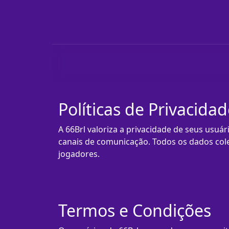
Políticas de Privacida
A 66Brl valoriza a privacidade de seus usu
canais de comunicação. Todos os dados cole
jogadores.
Termos e Condições