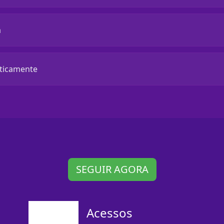
a
aticamente
SEGUIR AGORA
Acessos