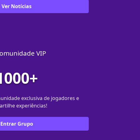
Ver Notícias
Comunidade VIP
1000+
unidade exclusiva de jogadores e
rtilhe experiências!
Entrar Grupo