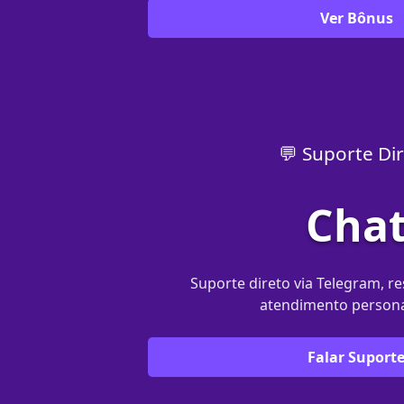
Ver Bônus
💬 Suporte Di
Cha
Suporte direto via Telegram, r
atendimento persona
Falar Suport