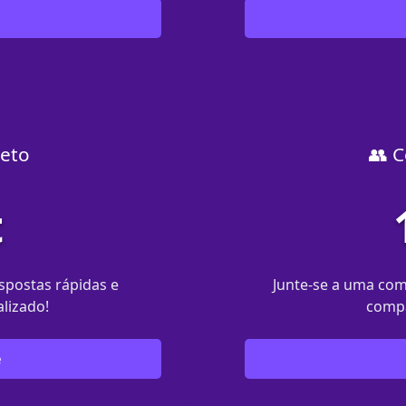
reto
👥 
t
espostas rápidas e
Junte-se a uma com
lizado!
compa
e