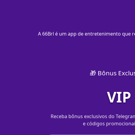
A 66Brl é um app de entretenimento que r
🎁 Bônus Exclu
VIP
Receba bônus exclusivos do Telegra
e códigos promocionai