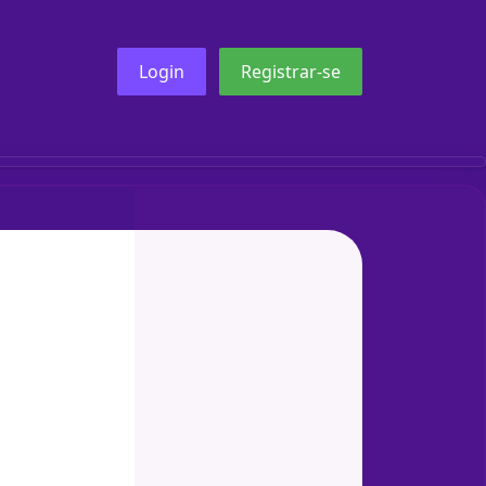
Login
Registrar-se