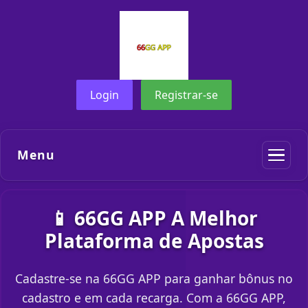
Login
Registrar-se
Menu
📱 66GG APP A Melhor
Plataforma de Apostas
Cadastre-se na 66GG APP para ganhar bônus no
cadastro e em cada recarga. Com a 66GG APP,