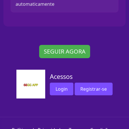
automaticamente
SEGUIR AGORA
Acessos
Login
Registrar-se