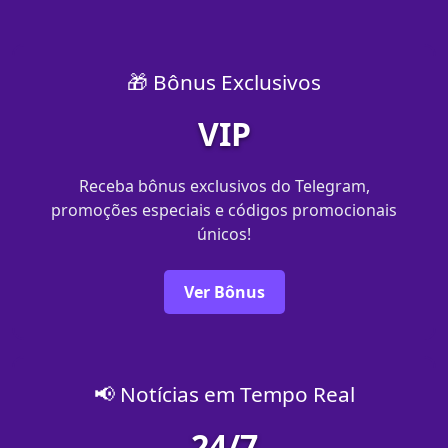
🎁 Bônus Exclusivos
VIP
Receba bônus exclusivos do Telegram,
promoções especiais e códigos promocionais
únicos!
Ver Bônus
📢 Notícias em Tempo Real
24/7