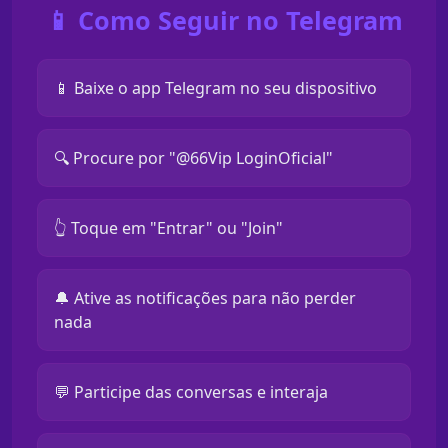
📱 Como Seguir no Telegram
📱 Baixe o app Telegram no seu dispositivo
🔍 Procure por "@66Vip LoginOficial"
👆 Toque em "Entrar" ou "Join"
🔔 Ative as notificações para não perder
nada
💬 Participe das conversas e interaja