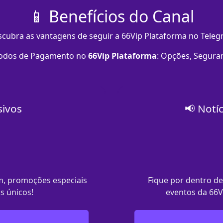
📱 Benefícios do Canal
cubra as vantagens de seguir a 66Vip Plataforma no Tele
todos de Pagamento no
66Vip Plataforma
: Opções, Seguran
sivos
📢 Notí
m, promoções especiais
Fique por dentro d
s únicos!
eventos da 66V