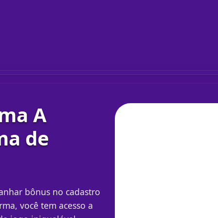
rma A
ma de
ganhar bônus no cadastro
rma, você tem acesso a