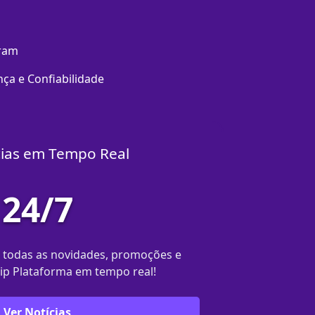
gram
ça e Confiabilidade
cias em Tempo Real
24/7
e todas as novidades, promoções e
ip Plataforma em tempo real!
Ver Notícias