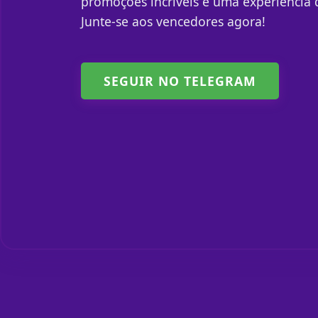
promoções incríveis e uma experiência d
Junte-se aos vencedores agora!
SEGUIR NO TELEGRAM