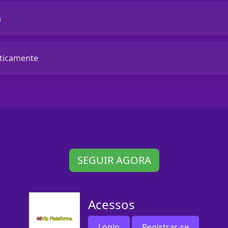
a
aticamente
SEGUIR AGORA
Acessos
Login
Registrar-se