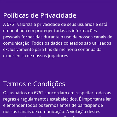
Políticas de Privacidade
A 676T valoriza a privacidade de seus usuários e está
empenhada em proteger todas as informações
pessoais fornecidas durante o uso de nossos canais de
comunicação. Todos os dados coletados são utilizados
exclusivamente para fins de melhoria contínua da
experiência de nossos jogadores.
Termos e Condições
Os usuários da 676T concordam em respeitar todas as
regras e regulamentos estabelecidos. É importante ler
e entender todos os termos antes de participar de
nossos canais de comunicação. A violação destes