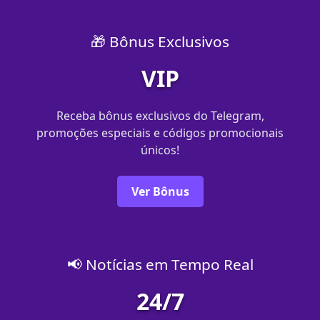
🎁 Bônus Exclusivos
VIP
Receba bônus exclusivos do Telegram,
promoções especiais e códigos promocionais
únicos!
Ver Bônus
📢 Notícias em Tempo Real
24/7