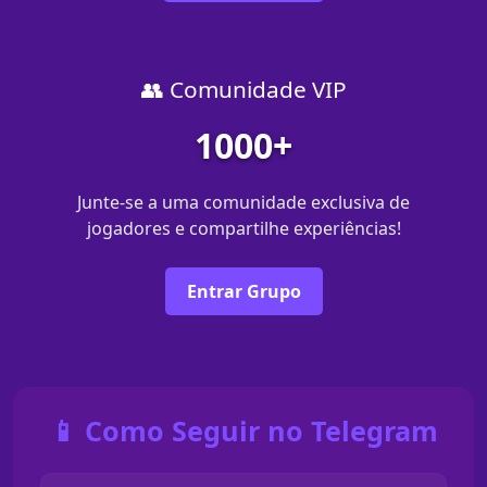
👥 Comunidade VIP
1000+
Junte-se a uma comunidade exclusiva de
jogadores e compartilhe experiências!
Entrar Grupo
📱 Como Seguir no Telegram