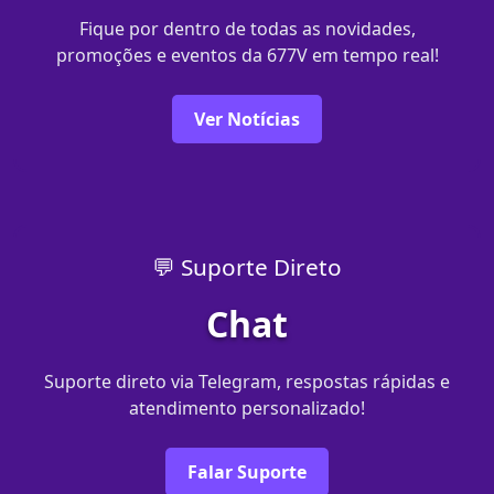
Fique por dentro de todas as novidades,
promoções e eventos da 677V em tempo real!
Ver Notícias
💬 Suporte Direto
Chat
Suporte direto via Telegram, respostas rápidas e
atendimento personalizado!
Falar Suporte