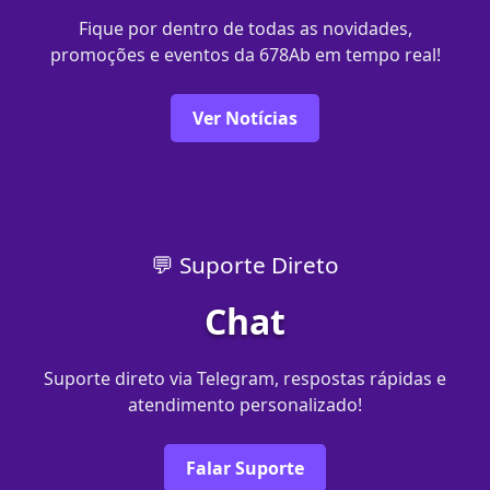
Fique por dentro de todas as novidades,
promoções e eventos da 678Ab em tempo real!
Ver Notícias
💬 Suporte Direto
Chat
Suporte direto via Telegram, respostas rápidas e
atendimento personalizado!
Falar Suporte