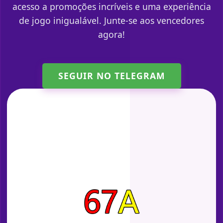
acesso a promoções incríveis e uma experiência
de jogo inigualável. Junte-se aos vencedores
agora!
SEGUIR NO TELEGRAM