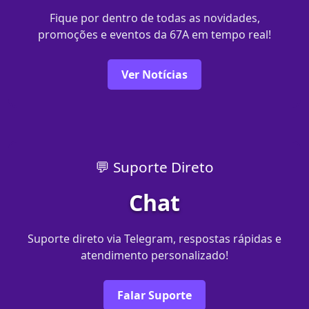
Fique por dentro de todas as novidades,
promoções e eventos da 67A em tempo real!
Ver Notícias
💬 Suporte Direto
Chat
Suporte direto via Telegram, respostas rápidas e
atendimento personalizado!
Falar Suporte