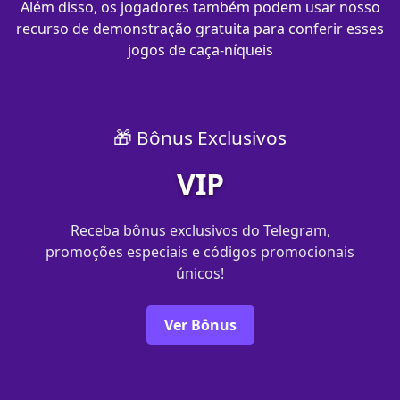
Além disso, os jogadores também podem usar nosso
recurso de demonstração gratuita para conferir esses
jogos de caça-níqueis
🎁 Bônus Exclusivos
VIP
Receba bônus exclusivos do Telegram,
promoções especiais e códigos promocionais
únicos!
Ver Bônus