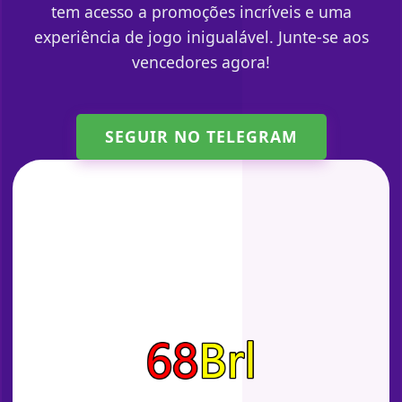
tem acesso a promoções incríveis e uma
experiência de jogo inigualável. Junte-se aos
vencedores agora!
SEGUIR NO TELEGRAM