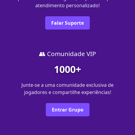
atendimento personalizado!
Falar Suporte
👥 Comunidade VIP
1000+
Junte-se a uma comunidade exclusiva de
jogadores e compartilhe experiências!
Entrar Grupo