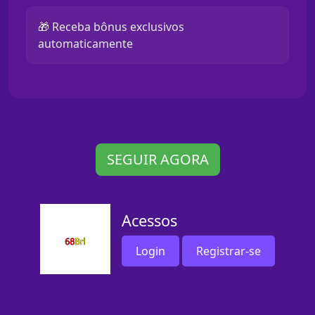
🎁 Receba bônus exclusivos
automaticamente
SEGUIR AGORA
Acessos
Login
Registrar-se