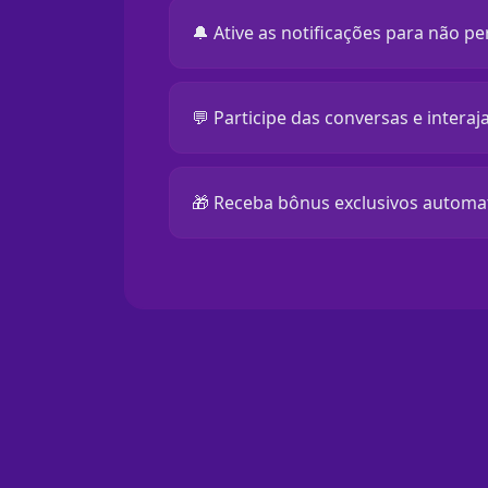
🔔 Ative as notificações para não p
💬 Participe das conversas e interaj
🎁 Receba bônus exclusivos autom