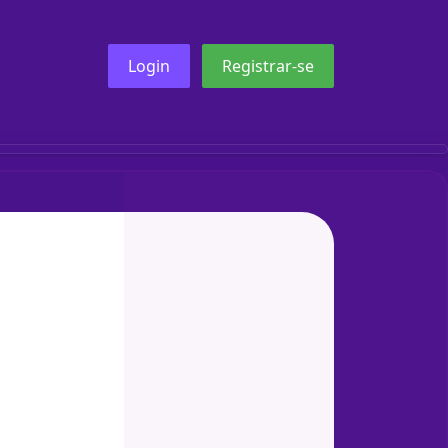
Login
Registrar-se