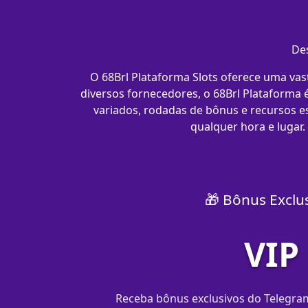
Des
O 68Brl Plataforma Slots oferece uma vas
diversos fornecedores, o 68Brl Plataforma 
variados, rodadas de bônus e recursos esp
qualquer hora e lugar.
🎁 Bônus Exclu
VIP
Receba bônus exclusivos do Telegra