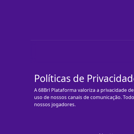
Políticas de Privacida
A 68Brl Plataforma valoriza a privacidade 
uso de nossos canais de comunicação. Todos
nossos jogadores.