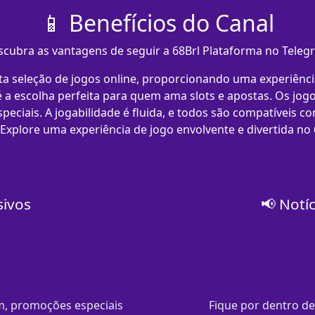
📱 Benefícios do Canal
cubra as vantagens de seguir a 68Brl Plataforma no Teleg
ta seleção de jogos online, proporcionando uma experiênc
é a escolha perfeita para quem ama slots e apostas. Os jo
eciais. A jogabilidade é fluida, e todos são compatíveis c
 Explore uma experiência de jogo envolvente e divertida no 
sivos
📢 Notí
m, promoções especiais
Fique por dentro d