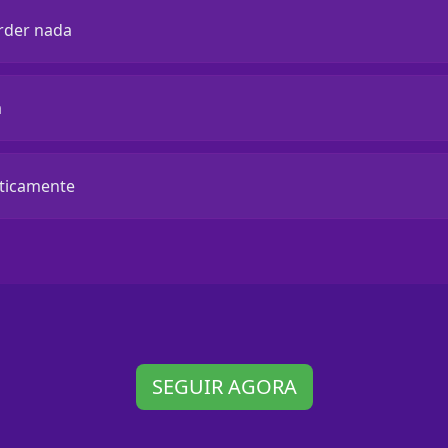
erder nada
a
aticamente
SEGUIR AGORA