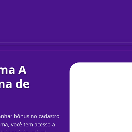
rma A
ma de
anhar bônus no cadastro
rma, você tem acesso a