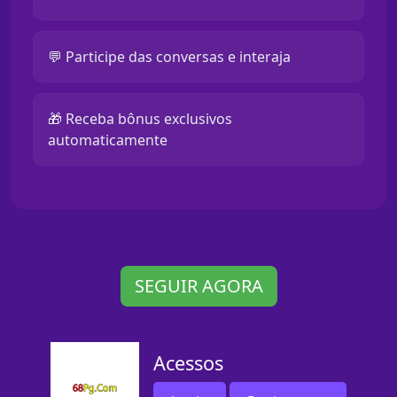
💬 Participe das conversas e interaja
🎁 Receba bônus exclusivos
automaticamente
SEGUIR AGORA
Acessos