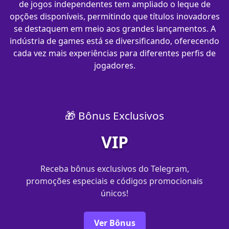
de jogos independentes tem ampliado o leque de
opções disponíveis, permitindo que títulos inovadores
se destaquem em meio aos grandes lançamentos. A
indústria de games está se diversificando, oferecendo
cada vez mais experiências para diferentes perfis de
jogadores.
🎁 Bônus Exclusivos
VIP
Receba bônus exclusivos do Telegram,
promoções especiais e códigos promocionais
únicos!
Ver Bônus