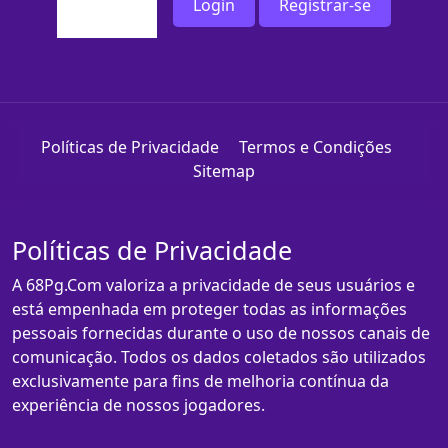
Login
Registrar-se
Políticas de Privacidade
Termos e Condições
Sitemap
Políticas de Privacidade
A 68Pg.Com valoriza a privacidade de seus usuários e
está empenhada em proteger todas as informações
pessoais fornecidas durante o uso de nossos canais de
comunicação. Todos os dados coletados são utilizados
exclusivamente para fins de melhoria contínua da
experiência de nossos jogadores.