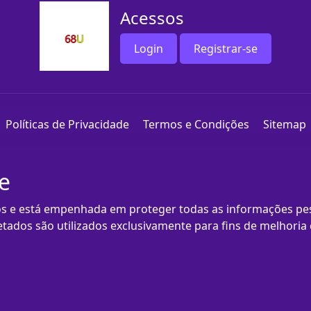
Acessos
Login
Registrar-se
Políticas de Privacidade
Termos e Condições
Sitemap
de
ios e está empenhada em proteger todas as informações pe
tados são utilizados exclusivamente para fins de melhoria