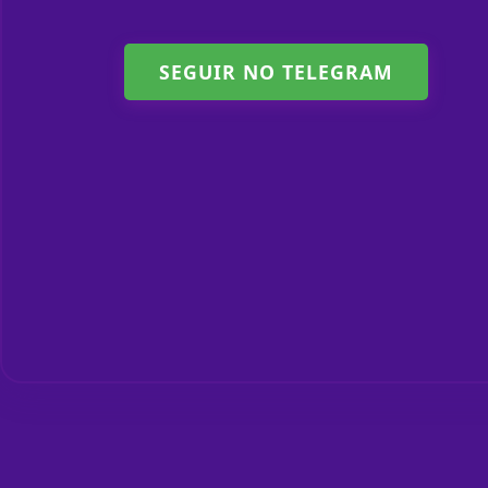
SEGUIR NO TELEGRAM