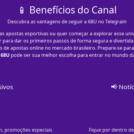
📱 Benefícios do Canal
Descubra as vantagens de seguir a 68U no Telegram
 apostas esportivas ou quer começar a explorar esse univer
 para dar os primeiros passos de forma segura e divertida
s de apostas online no mercado brasileiro. Prepare-se para 
o
68U
pode ser sua melhor escolha para entrar no mundo da
sivos
📢 Notí
m, promoções especiais
Fique por dentro d