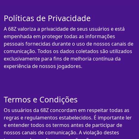
Políticas de Privacidade
A 68Z valoriza a privacidade de seus usuários e está
empenhada em proteger todas as informações
pessoais fornecidas durante o uso de nossos canais de
comunicação. Todos os dados coletados são utilizados
exclusivamente para fins de melhoria contínua da
experiência de nossos jogadores.
Termos e Condições
Os usuários da 68Z concordam em respeitar todas as
regras e regulamentos estabelecidos. É importante ler
e entender todos os termos antes de participar de
nossos canais de comunicação. A violação destes