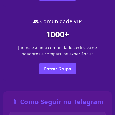
👥 Comunidade VIP
1000+
Junte-se a uma comunidade exclusiva de
jogadores e compartilhe experiências!
Entrar Grupo
📱 Como Seguir no Telegram