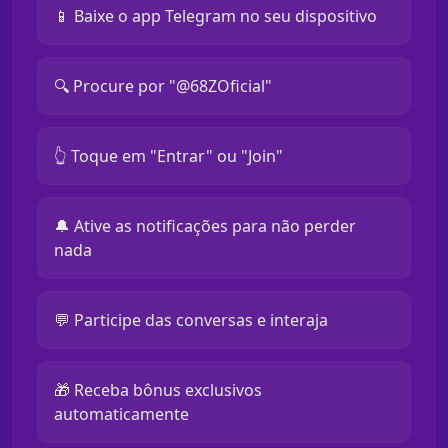
📱 Baixe o app Telegram no seu dispositivo
🔍 Procure por "@68ZOficial"
👆 Toque em "Entrar" ou "Join"
🔔 Ative as notificações para não perder
nada
💬 Participe das conversas e interaja
🎁 Receba bônus exclusivos
automaticamente