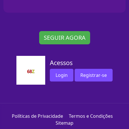
SEGUIR AGORA
Acessos
Login
Registrar-se
Políticas de Privacidade
Termos e Condições
Sitemap