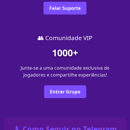
Falar Suporte
👥 Comunidade VIP
1000+
Junte-se a uma comunidade exclusiva de
jogadores e compartilhe experiências!
Entrar Grupo
📱 Como Seguir no Telegram