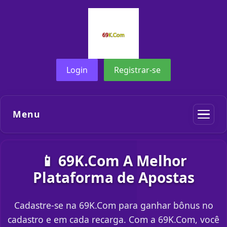
Login
Registrar-se
Menu
📱 69K.Com A Melhor
Plataforma de Apostas
Cadastre-se na 69K.Com para ganhar bônus no
cadastro e em cada recarga. Com a 69K.Com, você