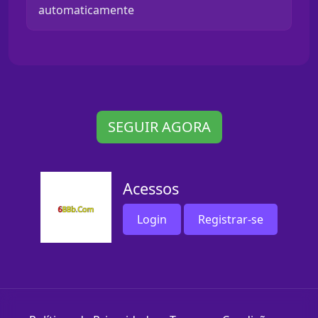
automaticamente
SEGUIR AGORA
Acessos
Login
Registrar-se