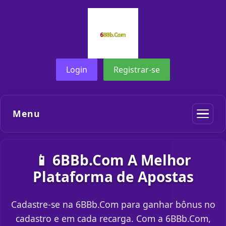
Login
Registrar-se
Menu
📱 6BBb.Com A Melhor
Plataforma de Apostas
Cadastre-se na 6BBb.Com para ganhar bônus no
cadastro e em cada recarga. Com a 6BBb.Com,