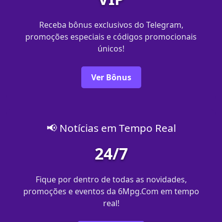
Receba bônus exclusivos do Telegram,
promoções especiais e códigos promocionais
únicos!
Ver Bônus
📢 Notícias em Tempo Real
24/7
Fique por dentro de todas as novidades,
promoções e eventos da 6Mpg.Com em tempo
real!