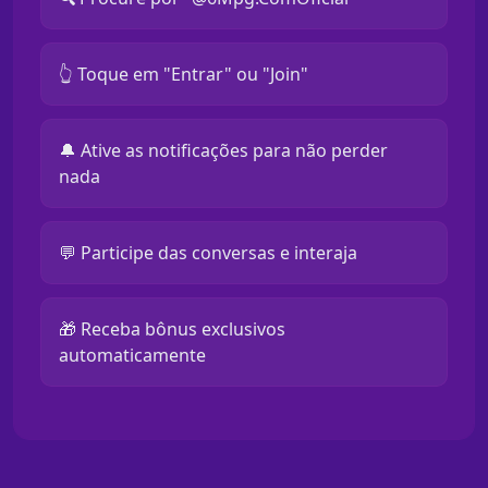
👆 Toque em "Entrar" ou "Join"
🔔 Ative as notificações para não perder
nada
💬 Participe das conversas e interaja
🎁 Receba bônus exclusivos
automaticamente