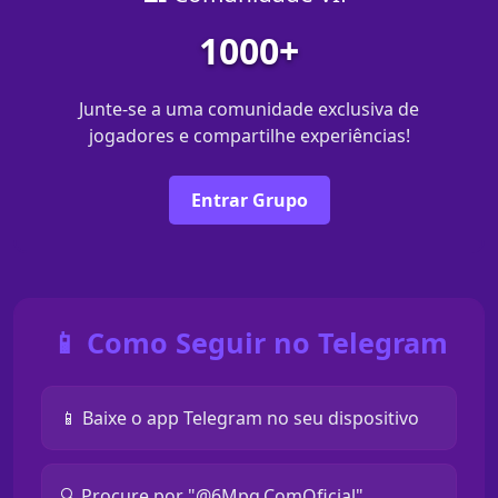
1000+
Junte-se a uma comunidade exclusiva de
jogadores e compartilhe experiências!
Entrar Grupo
📱 Como Seguir no Telegram
📱 Baixe o app Telegram no seu dispositivo
🔍 Procure por "@6Mpg.ComOficial"