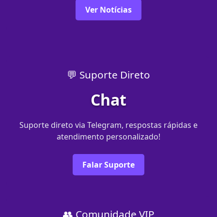
Ver Notícias
💬 Suporte Direto
Chat
Suporte direto via Telegram, respostas rápidas e
atendimento personalizado!
Falar Suporte
👥 Comunidade VIP