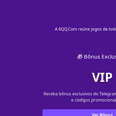
A 6QQ.Com reúne jogos de toda
🎁 Bônus Exclu
VIP
Receba bônus exclusivos do Telegra
e códigos promocionai
Ver Bônus