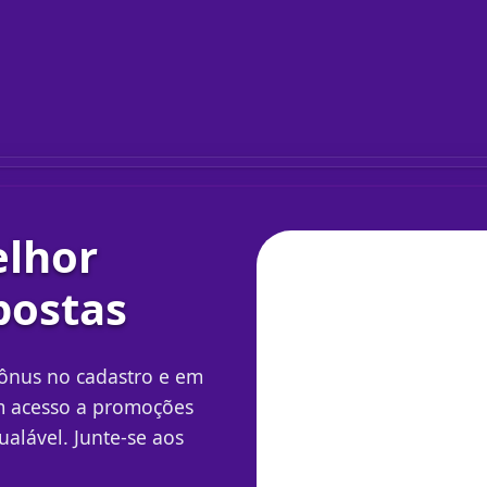
elhor
postas
ônus no cadastro e em
m acesso a promoções
ualável. Junte-se aos