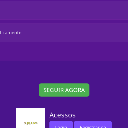
a
aticamente
SEGUIR AGORA
Acessos
Login
Registrar-se