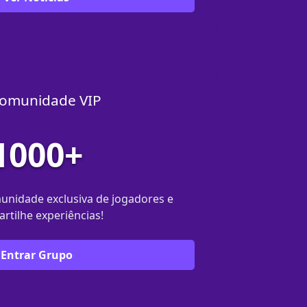
Comunidade VIP
1000+
unidade exclusiva de jogadores e
rtilhe experiências!
Entrar Grupo