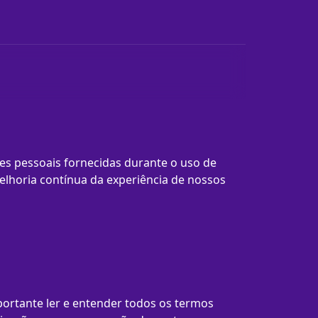
es pessoais fornecidas durante o uso de
elhoria contínua da experiência de nossos
ortante ler e entender todos os termos