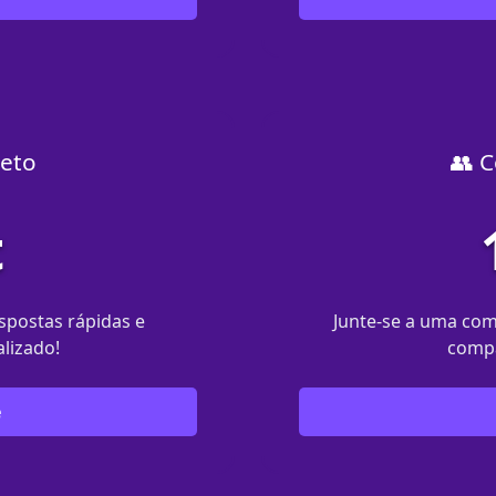
reto
👥 
t
espostas rápidas e
Junte-se a uma com
lizado!
compa
e