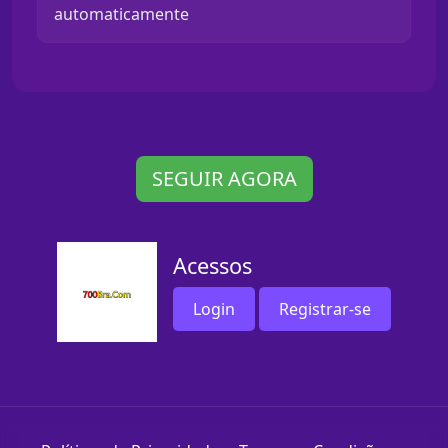
automaticamente
SEGUIR AGORA
Acessos
Login
Registrar-se