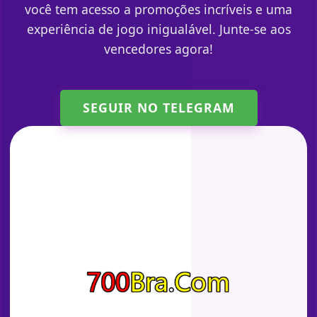
você tem acesso a promoções incríveis e uma
experiência de jogo inigualável. Junte-se aos
vencedores agora!
SEGUIR NO TELEGRAM