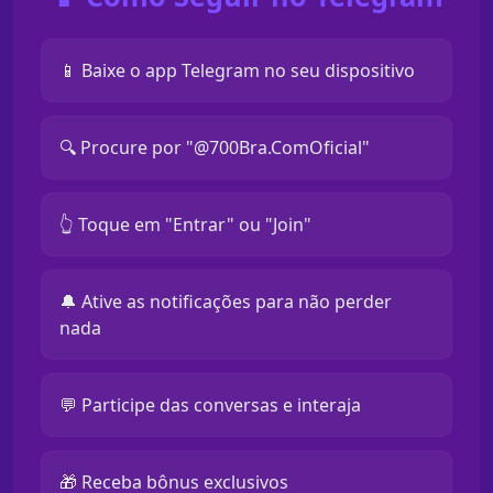
📱 Baixe o app Telegram no seu dispositivo
🔍 Procure por "@700Bra.ComOficial"
👆 Toque em "Entrar" ou "Join"
🔔 Ative as notificações para não perder
nada
💬 Participe das conversas e interaja
🎁 Receba bônus exclusivos