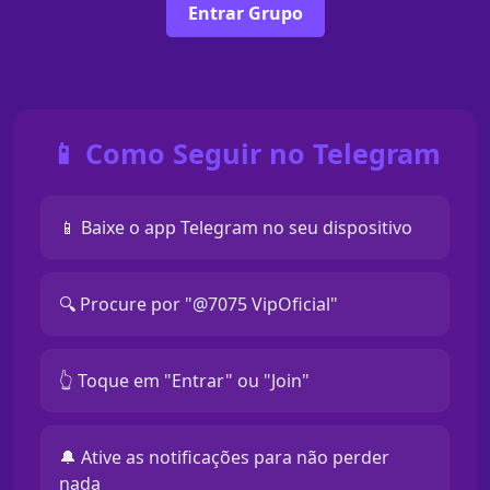
Entrar Grupo
📱 Como Seguir no Telegram
📱 Baixe o app Telegram no seu dispositivo
🔍 Procure por "@7075 VipOficial"
👆 Toque em "Entrar" ou "Join"
🔔 Ative as notificações para não perder
nada