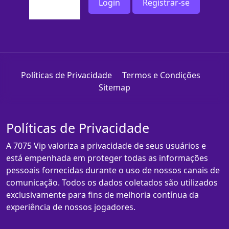
Login
Registrar-se
Políticas de Privacidade
Termos e Condições
Sitemap
Políticas de Privacidade
A 7075 Vip valoriza a privacidade de seus usuários e
está empenhada em proteger todas as informações
pessoais fornecidas durante o uso de nossos canais de
comunicação. Todos os dados coletados são utilizados
exclusivamente para fins de melhoria contínua da
experiência de nossos jogadores.