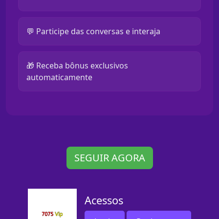
💬 Participe das conversas e interaja
🎁 Receba bônus exclusivos
automaticamente
SEGUIR AGORA
Acessos