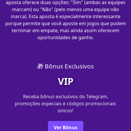
aposta oferece duas opções: "Sim" (ambas as equipes
marcam) ou "Não" (pelo menos uma equipe não
marca). Esta aposta é especialmente interessante
porque permite que você aposte em jogos que podem
terminar em empate, mas ainda assim oferecem
oportunidades de ganho.
🎁 Bônus Exclusivos
VIP
Receba bônus exclusivos do Telegram,
promoções especiais e códigos promocionais
únicos!
Ver Bônus