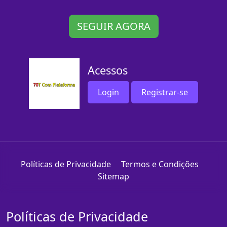
SEGUIR AGORA
Acessos
Login
Registrar-se
Políticas de Privacidade
Termos e Condições
Sitemap
Políticas de Privacidade