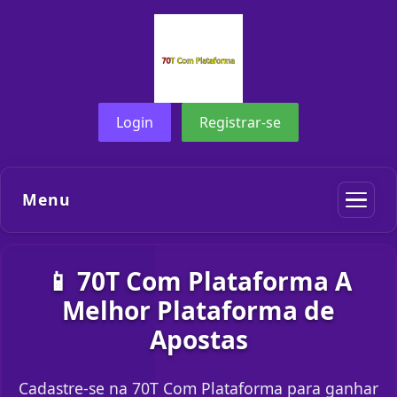
Login
Registrar-se
Menu
📱 70T Com Plataforma A
Melhor Plataforma de
Apostas
Cadastre-se na 70T Com Plataforma para ganhar