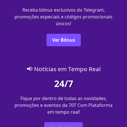
Receba bônus exclusivos do Telegram,
promoções especiais e códigos promocionais
únicos!
Ver Bônus
📢 Notícias em Tempo Real
24/7
Fique por dentro de todas as novidades,
promoções e eventos da 70T Com Plataforma
em tempo real!