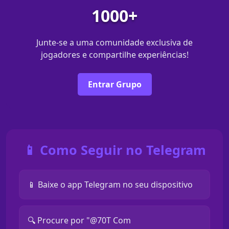
1000+
Junte-se a uma comunidade exclusiva de
jogadores e compartilhe experiências!
Entrar Grupo
📱 Como Seguir no Telegram
📱 Baixe o app Telegram no seu dispositivo
🔍 Procure por "@70T Com