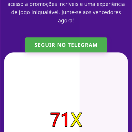
acesso a promoções incríveis e uma experiência
de jogo inigualável. Junte-se aos vencedores
agora!
SEGUIR NO TELEGRAM