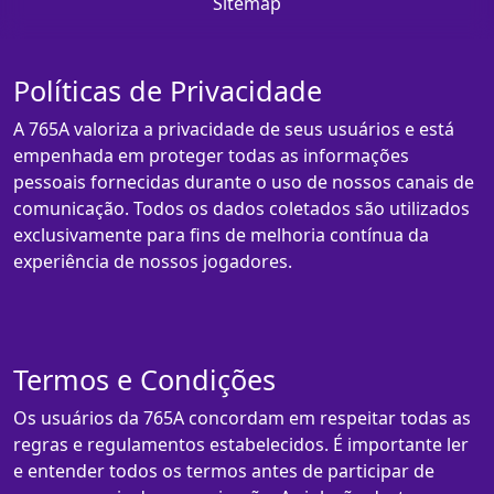
Sitemap
Políticas de Privacidade
A 765A valoriza a privacidade de seus usuários e está
empenhada em proteger todas as informações
pessoais fornecidas durante o uso de nossos canais de
comunicação. Todos os dados coletados são utilizados
exclusivamente para fins de melhoria contínua da
experiência de nossos jogadores.
Termos e Condições
Os usuários da 765A concordam em respeitar todas as
regras e regulamentos estabelecidos. É importante ler
e entender todos os termos antes de participar de