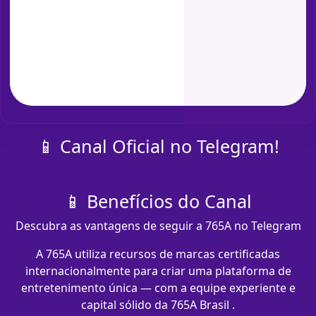
📱 Canal Oficial no Telegram!
📱 Benefícios do Canal
Descubra as vantagens de seguir a 765A no Telegram
A 765A utiliza recursos de marcas certificadas
internacionalmente para criar uma plataforma de
entretenimento única — com a equipe experiente e
capital sólido da 765A Brasil .