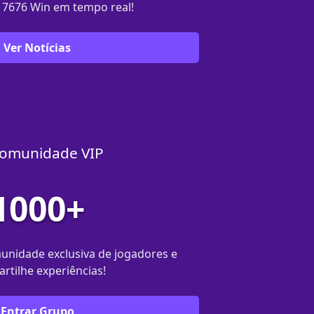
 7676 Win em tempo real!
Ver Notícias
Comunidade VIP
1000+
unidade exclusiva de jogadores e
rtilhe experiências!
Entrar Grupo