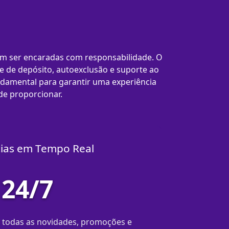
vem ser encaradas com responsabilidade. O
e de depósito, autoexclusão e suporte ao
undamental para garantir uma experiência
ode proporcionar.
cias em Tempo Real
24/7
e todas as novidades, promoções e