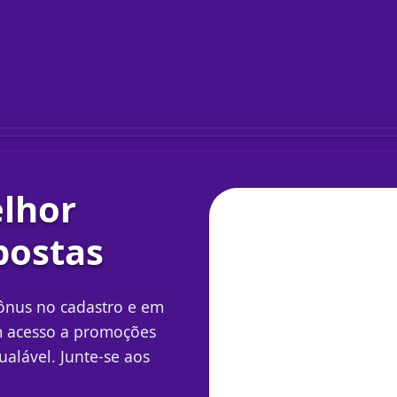
elhor
postas
ônus no cadastro e em
m acesso a promoções
ualável. Junte-se aos