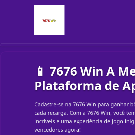
📱 7676 Win A M
Plataforma de A
Cadastre-se na 7676 Win para ganhar b
cada recarga. Com a 7676 Win, você te
incríveis e uma experiência de jogo inig
vencedores agora!