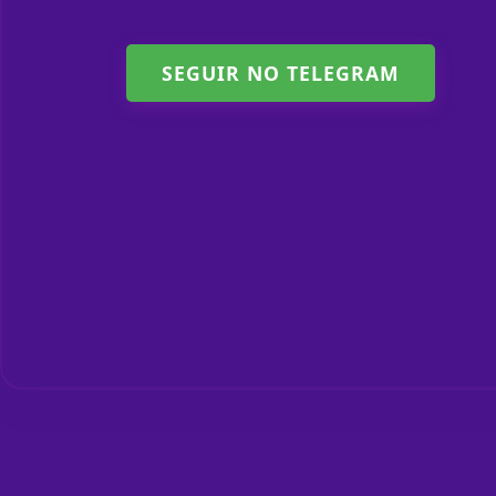
SEGUIR NO TELEGRAM