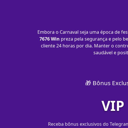
Embora o Carnaval seja uma época de fest
7676 Win
preza pela segurança e pelo be
cliente 24 horas por dia. Manter o cont
saudável e posit
🎁 Bônus Exclu
VIP
Receba bônus exclusivos do Telegra