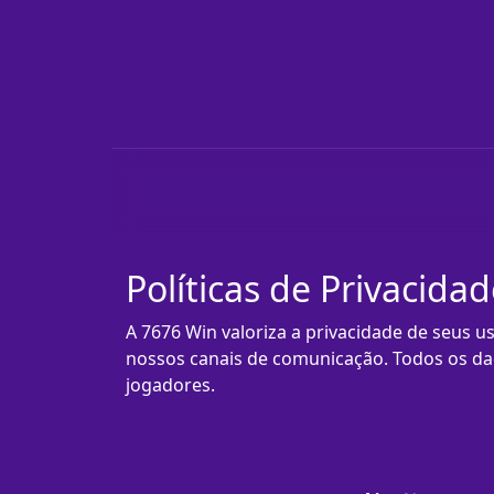
Políticas de Privacida
A 7676 Win valoriza a privacidade de seus 
nossos canais de comunicação. Todos os dad
jogadores.