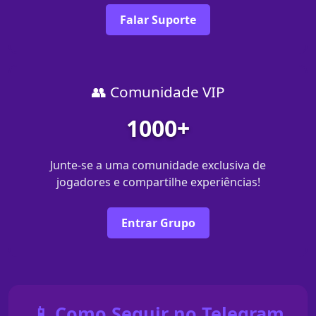
Falar Suporte
👥 Comunidade VIP
1000+
Junte-se a uma comunidade exclusiva de
jogadores e compartilhe experiências!
Entrar Grupo
📱 Como Seguir no Telegram