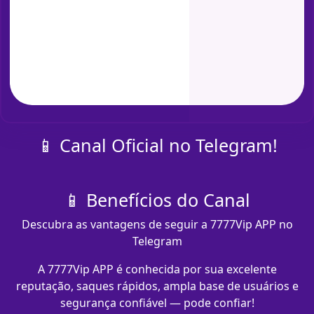
📱 Canal Oficial no Telegram!
📱 Benefícios do Canal
Descubra as vantagens de seguir a 7777Vip APP no
Telegram
A 7777Vip APP é conhecida por sua excelente
reputação, saques rápidos, ampla base de usuários e
segurança confiável — pode confiar!