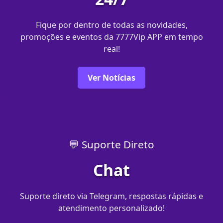
Fique por dentro de todas as novidades,
promoções e eventos da 7777Vip APP em tempo
real!
Ver Notícias
💬 Suporte Direto
Chat
Suporte direto via Telegram, respostas rápidas e
atendimento personalizado!