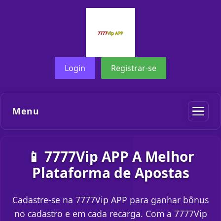
Login
Registrar-se
Menu
📱 7777Vip APP A Melhor
Plataforma de Apostas
Cadastre-se na 7777Vip APP para ganhar bônus
no cadastro e em cada recarga. Com a 7777Vip