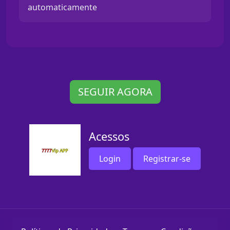
automaticamente
SEGUIR AGORA
Acessos
Login
Registrar-se