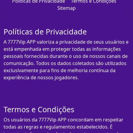
Políticas de Privacidade
Termos e Condições
Sitemap
Políticas de Privacidade
A 7777Vip APP valoriza a privacidade de seus usuários e
está empenhada em proteger todas as informações
pessoais fornecidas durante o uso de nossos canais de
comunicação. Todos os dados coletados são utilizados
exclusivamente para fins de melhoria contínua da
experiência de nossos jogadores.
Termos e Condições
Os usuários da 7777Vip APP concordam em respeitar
todas as regras e regulamentos estabelecidos. É