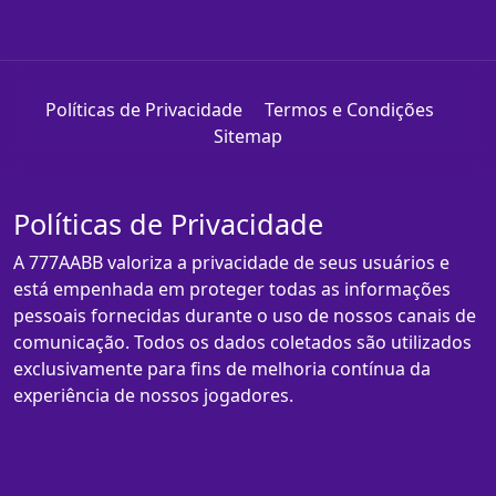
Políticas de Privacidade
Termos e Condições
Sitemap
Políticas de Privacidade
A 777AABB valoriza a privacidade de seus usuários e
está empenhada em proteger todas as informações
pessoais fornecidas durante o uso de nossos canais de
comunicação. Todos os dados coletados são utilizados
exclusivamente para fins de melhoria contínua da
experiência de nossos jogadores.