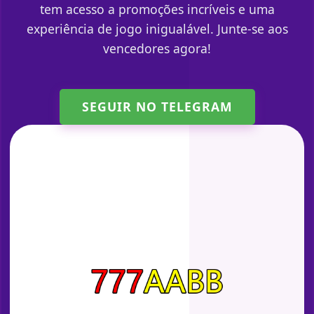
tem acesso a promoções incríveis e uma
experiência de jogo inigualável. Junte-se aos
vencedores agora!
SEGUIR NO TELEGRAM