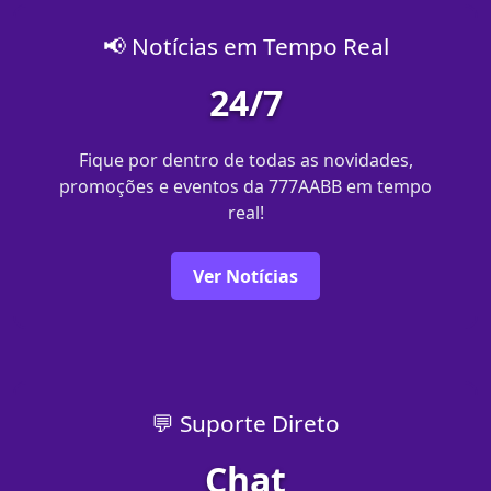
📢 Notícias em Tempo Real
24/7
Fique por dentro de todas as novidades,
promoções e eventos da 777AABB em tempo
real!
Ver Notícias
💬 Suporte Direto
Chat