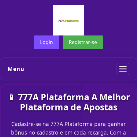
Login
Registrar-se
Menu
📱 777A Plataforma A Melhor
Plataforma de Apostas
Cadastre-se na 777A Plataforma para ganhar
bônus no cadastro e em cada recarga. Com a