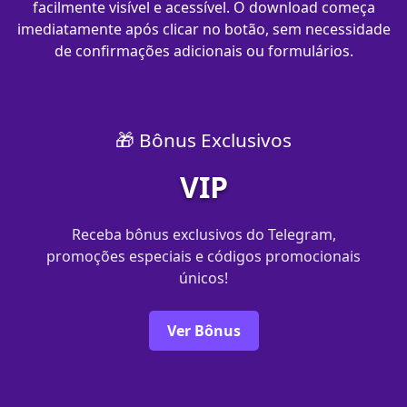
facilmente visível e acessível. O download começa
imediatamente após clicar no botão, sem necessidade
de confirmações adicionais ou formulários.
🎁 Bônus Exclusivos
VIP
Receba bônus exclusivos do Telegram,
promoções especiais e códigos promocionais
únicos!
Ver Bônus