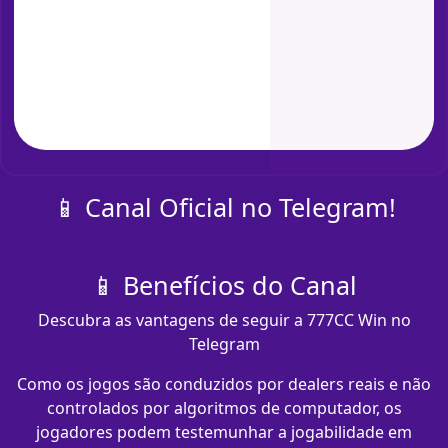
📱 Canal Oficial no Telegram!
📱 Benefícios do Canal
Descubra as vantagens de seguir a 777CC Win no
Telegram
Como os jogos são conduzidos por dealers reais e não
controlados por algoritmos de computador, os
jogadores podem testemunhar a jogabilidade em