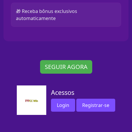
🎁 Receba bônus exclusivos
automaticamente
SEGUIR AGORA
Acessos
Login
Registrar-se