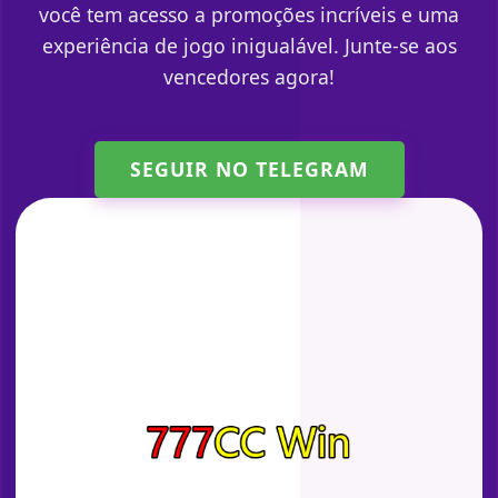
você tem acesso a promoções incríveis e uma
experiência de jogo inigualável. Junte-se aos
vencedores agora!
SEGUIR NO TELEGRAM