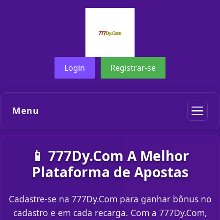
Login
Registrar-se
Menu
📱 777Dy.Com A Melhor
Plataforma de Apostas
Cadastre-se na 777Dy.Com para ganhar bônus no
cadastro e em cada recarga. Com a 777Dy.Com,