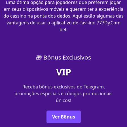
uma ótima opção para jogadores que preferem jogar
em seus dispositivos móveis e querem ter a experiência
do cassino na ponta dos dedos. Aqui estão algumas das
vantagens de usar o aplicativo de cassino 777Dy.Com
bet:
🎁 Bônus Exclusivos
VIP
Receba bônus exclusivos do Telegram,
promoções especiais e códigos promocionais
únicos!
Ver Bônus