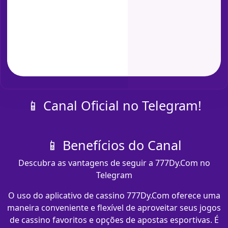
📱 Canal Oficial no Telegram!
📱 Benefícios do Canal
Descubra as vantagens de seguir a 777Dy.Com no
Telegram
O uso do aplicativo de cassino 777Dy.Com oferece uma
maneira conveniente e flexível de aproveitar seus jogos
de cassino favoritos e opções de apostas esportivas. É