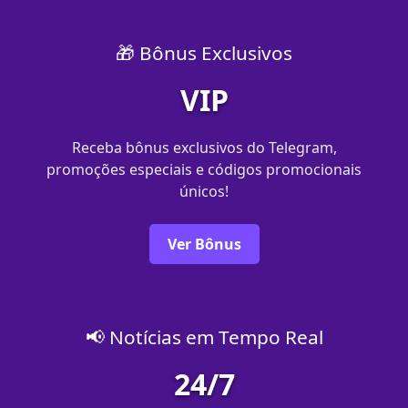
🎁 Bônus Exclusivos
VIP
Receba bônus exclusivos do Telegram,
promoções especiais e códigos promocionais
únicos!
Ver Bônus
📢 Notícias em Tempo Real
24/7