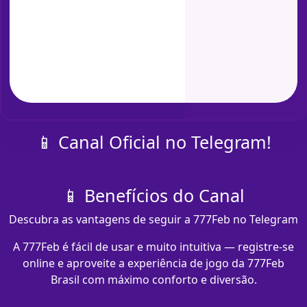
📱 Canal Oficial no Telegram!
📱 Benefícios do Canal
Descubra as vantagens de seguir a 777Feb no Telegram
A 777Feb é fácil de usar e muito intuitiva — registre-se
online e aproveite a experiência de jogo da 777Feb
Brasil com máximo conforto e diversão.