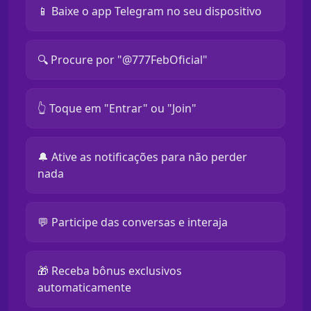
📱 Baixe o app Telegram no seu dispositivo
🔍 Procure por "@777FebOficial"
👆 Toque em "Entrar" ou "Join"
🔔 Ative as notificações para não perder
nada
💬 Participe das conversas e interaja
🎁 Receba bônus exclusivos
automaticamente