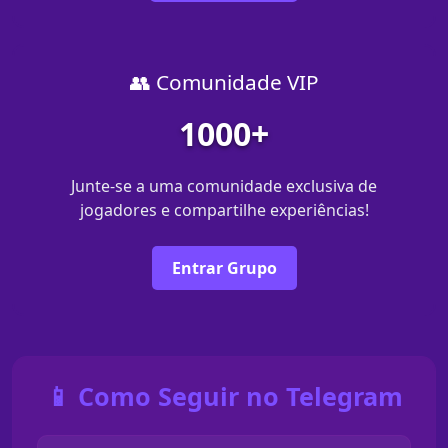
👥 Comunidade VIP
1000+
Junte-se a uma comunidade exclusiva de
jogadores e compartilhe experiências!
Entrar Grupo
📱 Como Seguir no Telegram