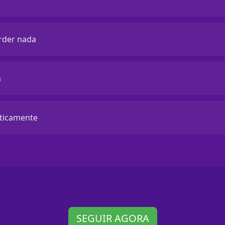
erder nada
a
aticamente
SEGUIR AGORA