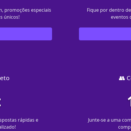
m, promoções especiais
Fique por dentro d
s únicos!
eventos 
reto
👥 
t
espostas rápidas e
Junte-se a uma com
lizado!
compa