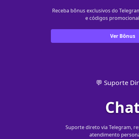
Receba bônus exclusivos do Telegra
e códigos promocionai
Ver Bônus
💬 Suporte Di
Cha
Suporte direto via Telegram, r
atendimento persona