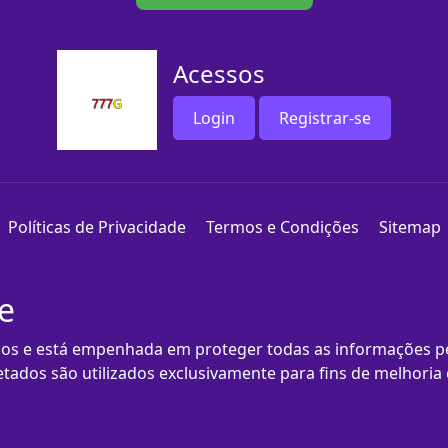
Acessos
Login
Registrar-se
Políticas de Privacidade
Termos e Condições
Sitemap
de
rios e está empenhada em proteger todas as informações p
tados são utilizados exclusivamente para fins de melhoria