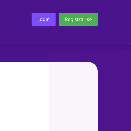
Login
Registrar-se