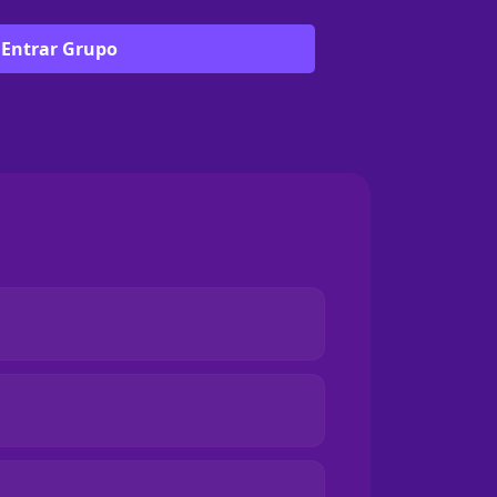
Entrar Grupo