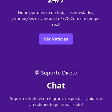
Fique por dentro de todas as novidades,
promoções e eventos da 777G.Com em tempo
real!
Ver Notícias
💬 Suporte Direto
Chat
Suporte direto via Telegram, respostas rápidas e
atendimento personalizado!