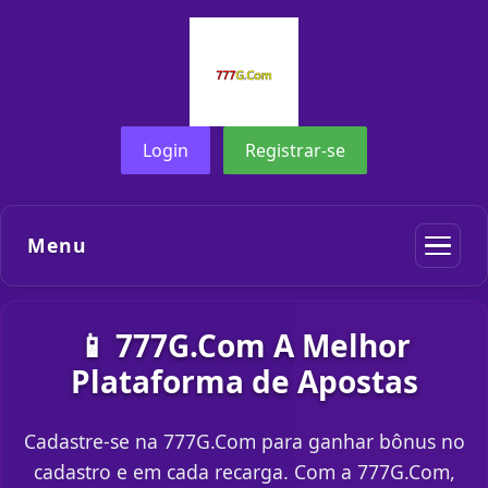
Login
Registrar-se
Menu
📱 777G.Com A Melhor
Plataforma de Apostas
Cadastre-se na 777G.Com para ganhar bônus no
cadastro e em cada recarga. Com a 777G.Com,