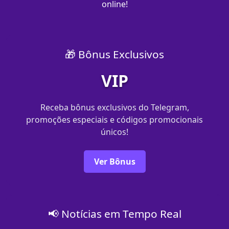
online!
🎁 Bônus Exclusivos
VIP
Receba bônus exclusivos do Telegram,
promoções especiais e códigos promocionais
únicos!
Ver Bônus
📢 Notícias em Tempo Real