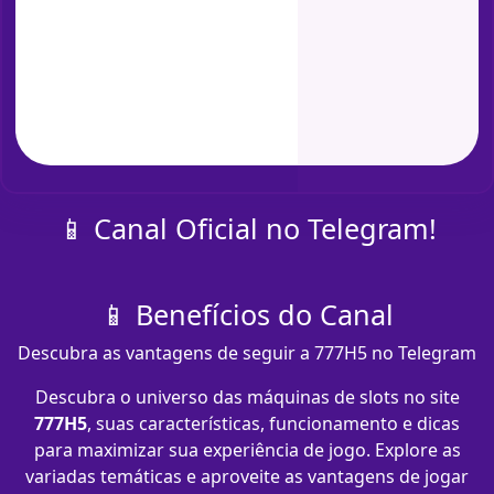
📱 Canal Oficial no Telegram!
📱 Benefícios do Canal
Descubra as vantagens de seguir a 777H5 no Telegram
Descubra o universo das máquinas de slots no site
777H5
, suas características, funcionamento e dicas
para maximizar sua experiência de jogo. Explore as
variadas temáticas e aproveite as vantagens de jogar