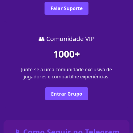
Falar Suporte
👥 Comunidade VIP
1000+
Junte-se a uma comunidade exclusiva de
jogadores e compartilhe experiências!
Entrar Grupo
📱 Como Seguir no Telegram