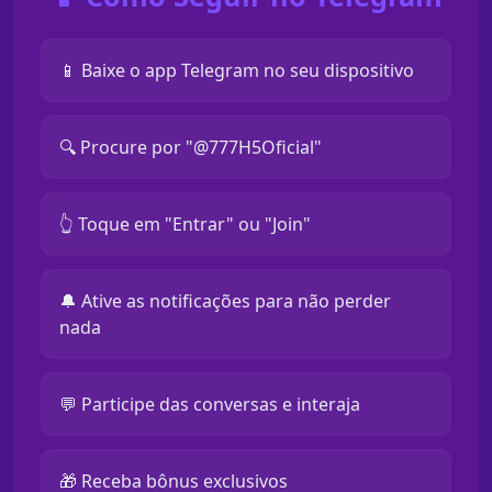
📱 Baixe o app Telegram no seu dispositivo
🔍 Procure por "@777H5Oficial"
👆 Toque em "Entrar" ou "Join"
🔔 Ative as notificações para não perder
nada
💬 Participe das conversas e interaja
🎁 Receba bônus exclusivos