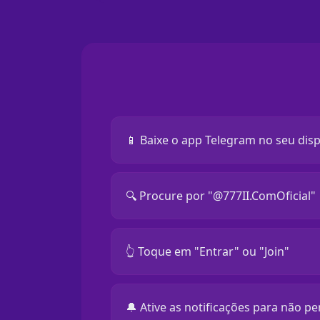
📱 Baixe o app Telegram no seu disp
🔍 Procure por "@777II.ComOficial"
👆 Toque em "Entrar" ou "Join"
🔔 Ative as notificações para não p