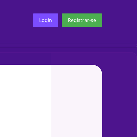
Login
Registrar-se