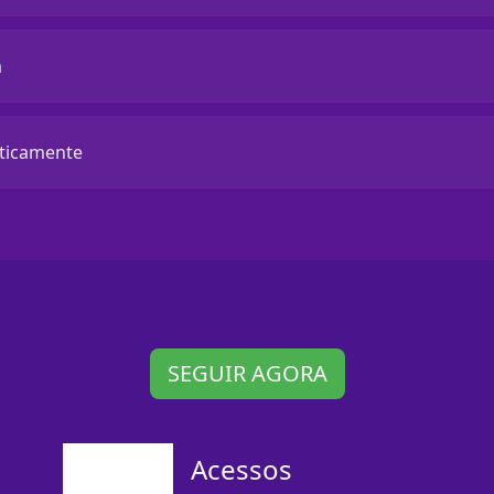
a
aticamente
SEGUIR AGORA
Acessos