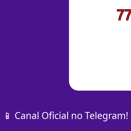
📱 Canal Oficial no Telegram!