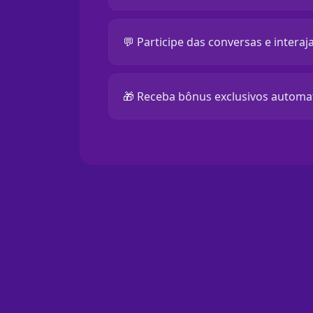
💬 Participe das conversas e interaj
🎁 Receba bônus exclusivos autom