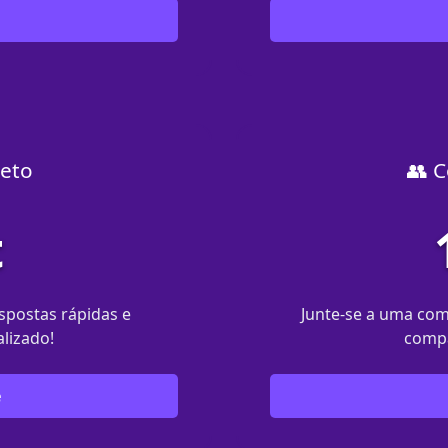
reto
👥 
t
espostas rápidas e
Junte-se a uma com
lizado!
compa
e