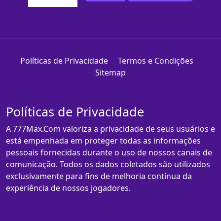
Políticas de Privacidade
Termos e Condições
Sitemap
Políticas de Privacidade
A 777Max.Com valoriza a privacidade de seus usuários e
está empenhada em proteger todas as informações
pessoais fornecidas durante o uso de nossos canais de
comunicação. Todos os dados coletados são utilizados
exclusivamente para fins de melhoria contínua da
experiência de nossos jogadores.