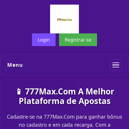
Login
Registrar-se
Menu
📱 777Max.Com A Melhor
Plataforma de Apostas
Cadastre-se na 777Max.Com para ganhar bônus
no cadastro e em cada recarga. Com a