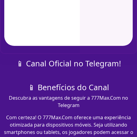
📱 Canal Oficial no Telegram!
📱 Benefícios do Canal
Descubra as vantagens de seguir a 777Max.Com no
Telegram
Com certeza! O 777Max.Com oferece uma experiência
otimizada para dispositivos móveis. Seja utilizando
smartphones ou tablets, os jogadores podem acessar o