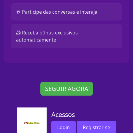
💬 Participe das conversas e interaja
🎁 Receba bônus exclusivos
automaticamente
SEGUIR AGORA
Acessos
Login
Registrar-se