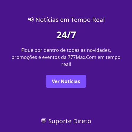
📢 Notícias em Tempo Real
24/7
Fique por dentro de todas as novidades,
promoções e eventos da 777Max.Com em tempo
real!
Ver Notícias
💬 Suporte Direto