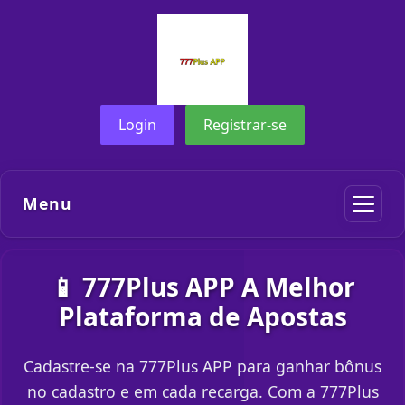
Login
Registrar-se
Menu
📱 777Plus APP A Melhor
Plataforma de Apostas
Cadastre-se na 777Plus APP para ganhar bônus
no cadastro e em cada recarga. Com a 777Plus