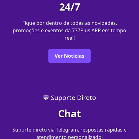
24/7
Fique por dentro de todas as novidades,
promoções e eventos da 777Plus APP em tempo
real!
Ver Notícias
💬 Suporte Direto
Chat
Suporte direto via Telegram, respostas rápidas e
atendimento personalizado!