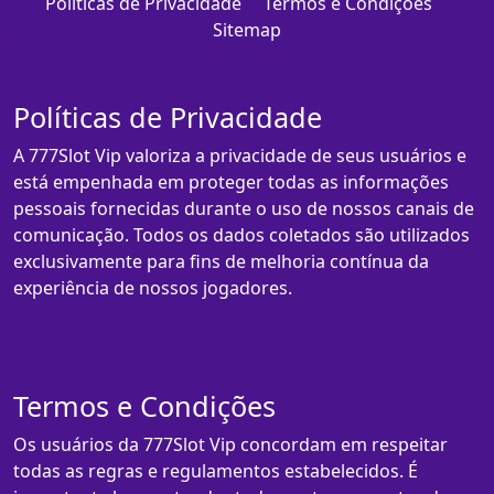
Políticas de Privacidade
Termos e Condições
Sitemap
Políticas de Privacidade
A 777Slot Vip valoriza a privacidade de seus usuários e
está empenhada em proteger todas as informações
pessoais fornecidas durante o uso de nossos canais de
comunicação. Todos os dados coletados são utilizados
exclusivamente para fins de melhoria contínua da
experiência de nossos jogadores.
Termos e Condições
Os usuários da 777Slot Vip concordam em respeitar
todas as regras e regulamentos estabelecidos. É