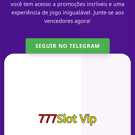
você tem acesso a promoções incríveis e uma
experiência de jogo inigualável. Junte-se aos
vencedores agora!
SEGUIR NO TELEGRAM