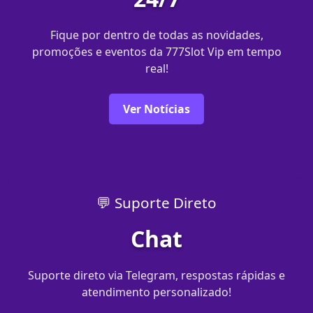
Fique por dentro de todas as novidades,
promoções e eventos da 777Slot Vip em tempo
real!
Ver Notícias
💬 Suporte Direto
Chat
Suporte direto via Telegram, respostas rápidas e
atendimento personalizado!