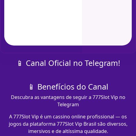
📱 Canal Oficial no Telegram!
📱 Benefícios do Canal
Descubra as vantagens de seguir a 777Slot Vip no
Telegram
A 777Slot Vip é um cassino online profissional — os
jogos da plataforma 777Slot Vip Brasil são diversos,
imersivos e de altíssima qualidade.