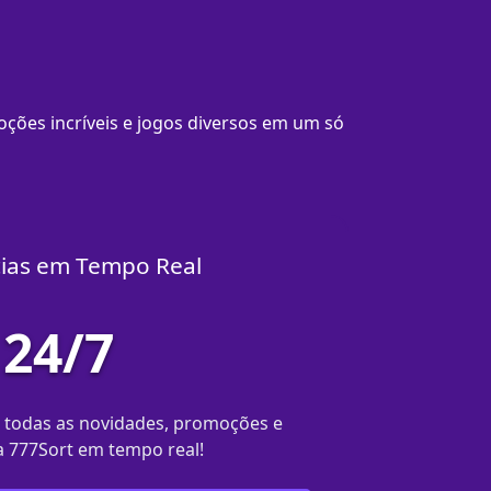
ções incríveis e jogos diversos em um só
cias em Tempo Real
24/7
e todas as novidades, promoções e
a 777Sort em tempo real!