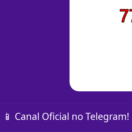
📱 Canal Oficial no Telegram!