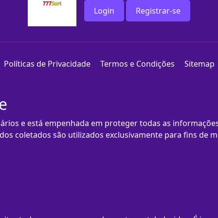
Login
Registrar-se
Políticas de Privacidade
Termos e Condições
Sitemap
de
suários e está empenhada em proteger todas as informações
os coletados são utilizados exclusivamente para fins de m