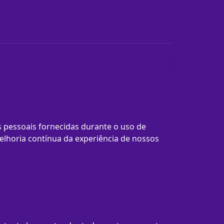
 pessoais fornecidas durante o uso de
elhoria contínua da experiência de nossos