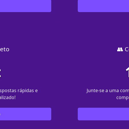
reto
👥 
t
espostas rápidas e
Junte-se a uma com
lizado!
compa
e