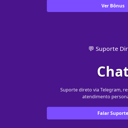
Ver Bônus
💬 Suporte Di
Cha
Suporte direto via Telegram, r
atendimento persona
Falar Suport