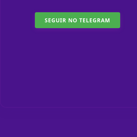
SEGUIR NO TELEGRAM