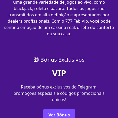
uma grande variedade de jogos ao vivo, como
blackjack, roleta e bacará. Todos os jogos são
transmitidos em alta definição e apresentados por
dealers profissionais. Com o 777 Feb Vip, você pode
sentir a emoção de um cassino real, direto do conforto
da sua casa.
🎁 Bônus Exclusivos
VIP
Receba bônus exclusivos do Telegram,
promoções especiais e códigos promocionais
únicos!
Ver Bônus