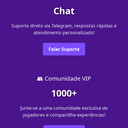
Chat
Suporte direto via Telegram, respostas rápidas e
atendimento personalizado!
Falar Suporte
👥 Comunidade VIP
1000+
Junte-se a uma comunidade exclusiva de
jogadores e compartilhe experiências!