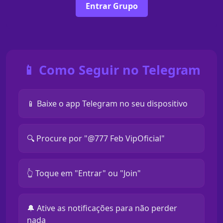
Entrar Grupo
📱 Como Seguir no Telegram
📱 Baixe o app Telegram no seu dispositivo
🔍 Procure por "@777 Feb VipOficial"
👆 Toque em "Entrar" ou "Join"
🔔 Ative as notificações para não perder
nada