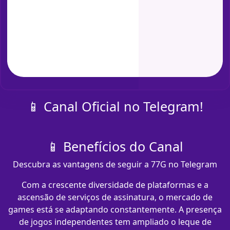
📱 Canal Oficial no Telegram!
📱 Benefícios do Canal
Descubra as vantagens de seguir a 77G no Telegram
Com a crescente diversidade de plataformas e a
ascensão de serviços de assinatura, o mercado de
games está se adaptando constantemente. A presença
de jogos independentes tem ampliado o leque de