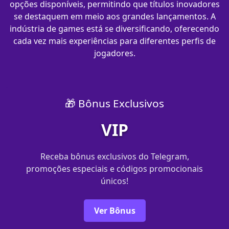
opções disponíveis, permitindo que títulos inovadores
se destaquem em meio aos grandes lançamentos. A
indústria de games está se diversificando, oferecendo
cada vez mais experiências para diferentes perfis de
jogadores.
🎁 Bônus Exclusivos
VIP
Receba bônus exclusivos do Telegram,
promoções especiais e códigos promocionais
únicos!
Ver Bônus