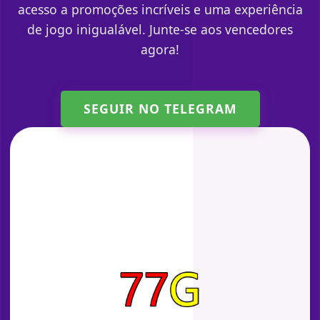
acesso a promoções incríveis e uma experiência
de jogo inigualável. Junte-se aos vencedores
agora!
SEGUIR NO TELEGRAM