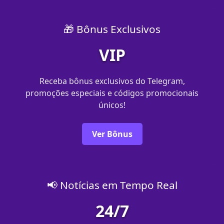
🎁 Bônus Exclusivos
VIP
Receba bônus exclusivos do Telegram,
promoções especiais e códigos promocionais
únicos!
Ver Bônus
📢 Notícias em Tempo Real
24/7