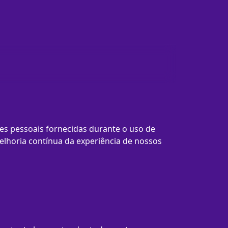
es pessoais fornecidas durante o uso de
elhoria contínua da experiência de nossos