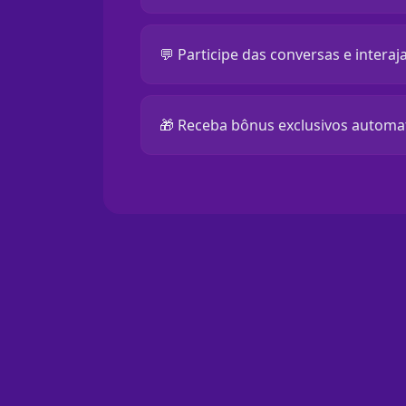
💬 Participe das conversas e interaj
🎁 Receba bônus exclusivos autom