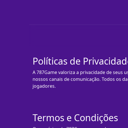
Políticas de Privacida
A 787Game valoriza a privacidade de seus 
nossos canais de comunicação. Todos os dad
jogadores.
Termos e Condições