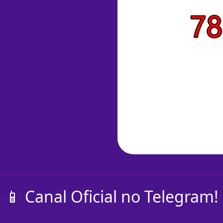
📱 Canal Oficial no Telegram!