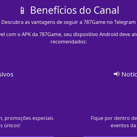
📱 Benefícios do Canal
Descubra as vantagens de seguir a 787Game no Telegram
ível com o APK da 787Game, seu dispositivo Android deve at
recomendados:
sivos
📢 Notí
m, promoções especiais
Fique por dentro d
s únicos!
eventos da