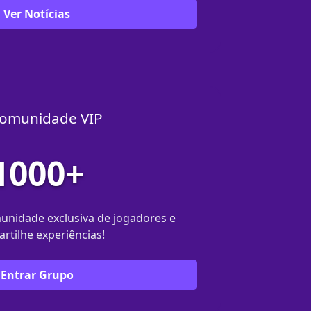
Ver Notícias
Comunidade VIP
1000+
unidade exclusiva de jogadores e
rtilhe experiências!
Entrar Grupo