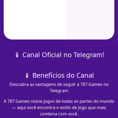
📱 Canal Oficial no Telegram!
📱 Benefícios do Canal
Descubra as vantagens de seguir a 787 Games no
Telegram
A 787 Games reúne jogos de todas as partes do mundo
— aqui você encontra o estilo de jogo que mais
combina com você.