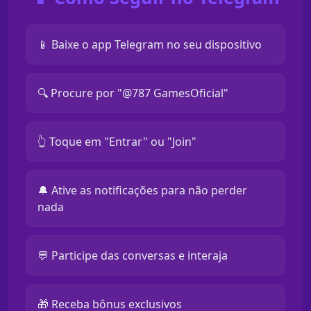
📱 Baixe o app Telegram no seu dispositivo
🔍 Procure por "@787 GamesOficial"
👆 Toque em "Entrar" ou "Join"
🔔 Ative as notificações para não perder
nada
💬 Participe das conversas e interaja
🎁 Receba bônus exclusivos