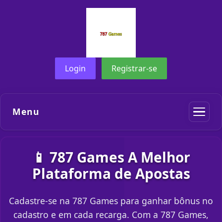
Login
Registrar-se
Menu
📱 787 Games A Melhor
Plataforma de Apostas
Cadastre-se na 787 Games para ganhar bônus no
cadastro e em cada recarga. Com a 787 Games,