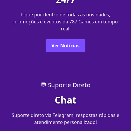
Fique por dentro de todas as novidades,
promoções e eventos da 787 Games em tempo
real!
Ver Notícias
💬 Suporte Direto
Chat
Suporte direto via Telegram, respostas rápidas e
atendimento personalizado!