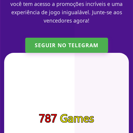
você tem acesso a promoções incríveis e uma
experiência de jogo inigualável. Junte-se aos
vencedores agora!
SEGUIR NO TELEGRAM