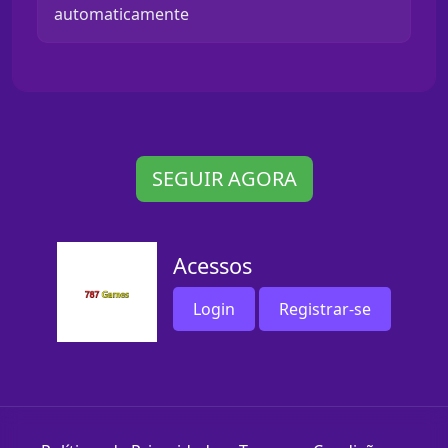
automaticamente
SEGUIR AGORA
Acessos
Login
Registrar-se