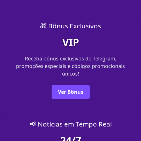
🎁 Bônus Exclusivos
VIP
Receba bônus exclusivos do Telegram,
promoções especiais e códigos promocionais
únicos!
Ver Bônus
📢 Notícias em Tempo Real
24/7