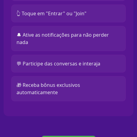
👆 Toque em "Entrar" ou "Join"
🔔 Ative as notificações para não perder
nada
💬 Participe das conversas e interaja
🎁 Receba bônus exclusivos
automaticamente