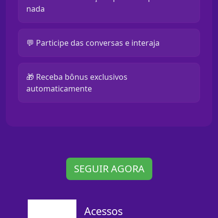
nada
💬 Participe das conversas e interaja
🎁 Receba bônus exclusivos
automaticamente
SEGUIR AGORA
Acessos