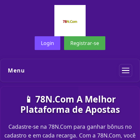
Login
Registrar-se
Menu
📱 78N.Com A Melhor
Plataforma de Apostas
Cadastre-se na 78N.Com para ganhar bônus no
cadastro e em cada recarga. Com a 78N.Com, você