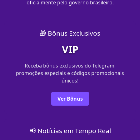
oficialmente pelo governo brasileiro.
🎁 Bônus Exclusivos
VIP
Receba bônus exclusivos do Telegram,
promoções especiais e códigos promocionais
únicos!
Ver Bônus
📢 Notícias em Tempo Real