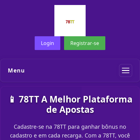
Login
Registrar-se
Menu
📱 78TT A Melhor Plataforma
de Apostas
Cadastre-se na 78TT para ganhar bônus no
cadastro e em cada recarga. Com a 78TT, você