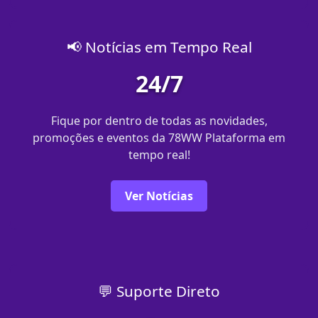
📢 Notícias em Tempo Real
24/7
Fique por dentro de todas as novidades,
promoções e eventos da 78WW Plataforma em
tempo real!
Ver Notícias
💬 Suporte Direto