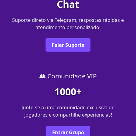
Chat
Suporte direto via Telegram, respostas rápidas e
atendimento personalizado!
Falar Suporte
👥 Comunidade VIP
1000+
Junte-se a uma comunidade exclusiva de
jogadores e compartilhe experiências!
Entrar Grupo