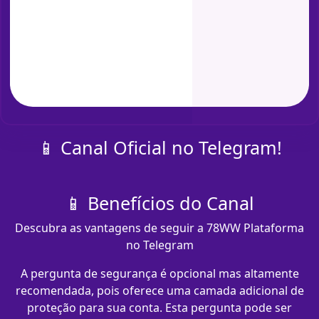
📱 Canal Oficial no Telegram!
📱 Benefícios do Canal
Descubra as vantagens de seguir a 78WW Plataforma
no Telegram
A pergunta de segurança é opcional mas altamente
recomendada, pois oferece uma camada adicional de
proteção para sua conta. Esta pergunta pode ser