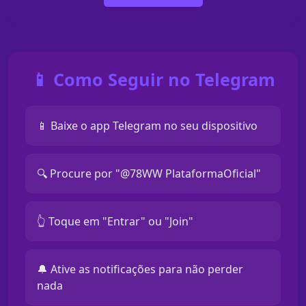
📱 Como Seguir no Telegram
📱 Baixe o app Telegram no seu dispositivo
🔍 Procure por "@78WW PlataformaOficial"
👆 Toque em "Entrar" ou "Join"
🔔 Ative as notificações para não perder
nada