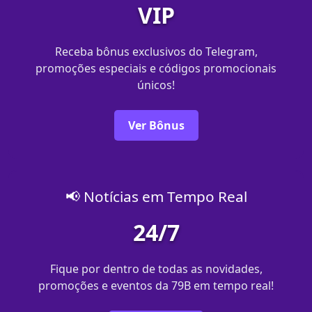
VIP
Receba bônus exclusivos do Telegram,
promoções especiais e códigos promocionais
únicos!
Ver Bônus
📢 Notícias em Tempo Real
24/7
Fique por dentro de todas as novidades,
promoções e eventos da 79B em tempo real!