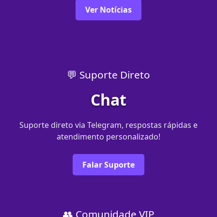
Ver Notícias
💬 Suporte Direto
Chat
Suporte direto via Telegram, respostas rápidas e
atendimento personalizado!
Falar Suporte
👥 Comunidade VIP