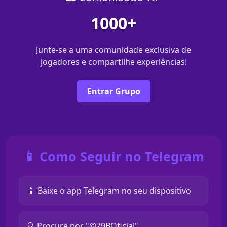
1000+
Junte-se a uma comunidade exclusiva de
jogadores e compartilhe experiências!
Entrar Grupo
📱 Como Seguir no Telegram
📱 Baixe o app Telegram no seu dispositivo
🔍 Procure por "@79BOficial"